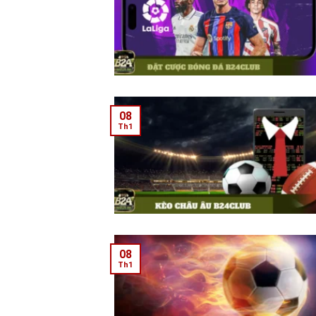
08
Th1
08
Th1