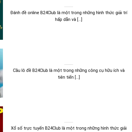
Đánh đề online B24Club là một trong những hình thức giải trí
hấp dẫn và [...]
Cầu lô đề B24Club là một trong những công cụ hữu ích và
tiên tiến [...]
Xổ số trực tuyến B24Club là một trong những hình thức giải