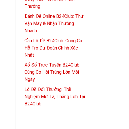
Thưởng
Đánh Đề Online B24Club: Thử
Vận May & Nhận Thưởng
Nhanh
Cầu Lô Đề B24Club: Công Cụ
Hỗ Trợ Dự Đoán Chính Xác
Nhất
Xổ Số Trực Tuyến B24Club
Cùng Cơ Hội Trúng Lớn Mỗi
Ngày
Lô Đề Đổi Thưởng: Trải
Nghiệm Mới Lạ, Thắng Lớn Tại
B24Club