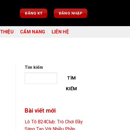
ĐĂNG KÝ
ĐĂNG NHẬP
 THIỆU
CẨM NANG
LIÊN HỆ
Tìm kiếm
TÌM
KIẾM
Bài viết mới
Lô Tô B24Club: Trò Chơi Đầy
Sáng Tạo Với Nhiều Phần