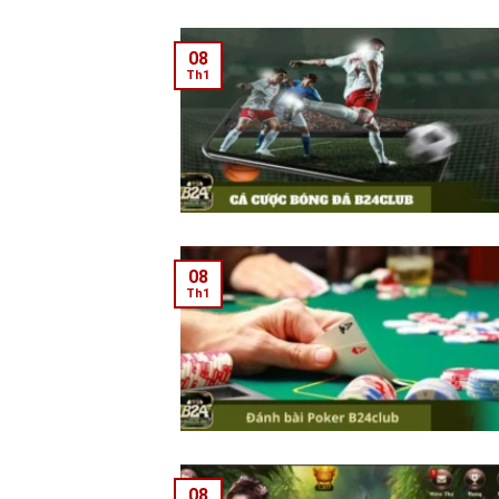
08
Th1
08
Th1
08