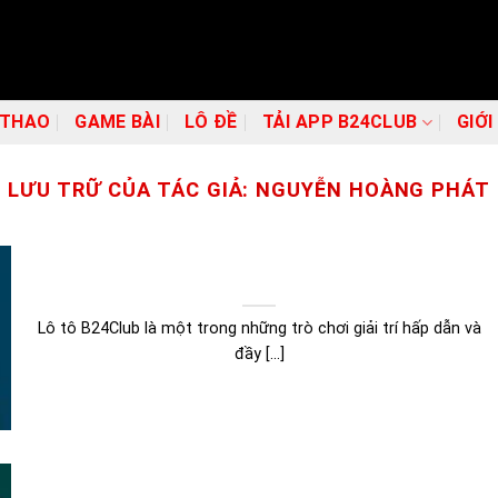
 THAO
GAME BÀI
LÔ ĐỀ
TẢI APP B24CLUB
GIỚI
LƯU TRỮ CỦA TÁC GIẢ:
NGUYỄN HOÀNG PHÁT
Lô tô B24Club là một trong những trò chơi giải trí hấp dẫn và
đầy [...]