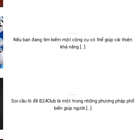
Nếu bạn đang tìm kiếm một công cụ có thể giúp cải thiện
khả năng [...]
Soi cầu lô đề B24Club là một trong những phương pháp phổ
biến giúp người [...]