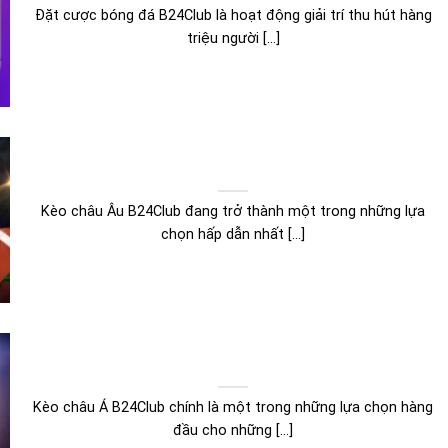
Đặt cược bóng đá B24Club là hoạt động giải trí thu hút hàng
triệu người [...]
Kèo châu Âu B24Club đang trở thành một trong những lựa
chọn hấp dẫn nhất [...]
Kèo châu Á B24Club chính là một trong những lựa chọn hàng
đầu cho những [...]