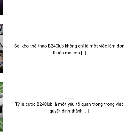
Soi kèo thể thao B24Club không chỉ là một việc làm đơn
thuần mà còn [...]
Tỷ lệ cược B24Club là một yếu tố quan trọng trong việc
quyết định thành [...]