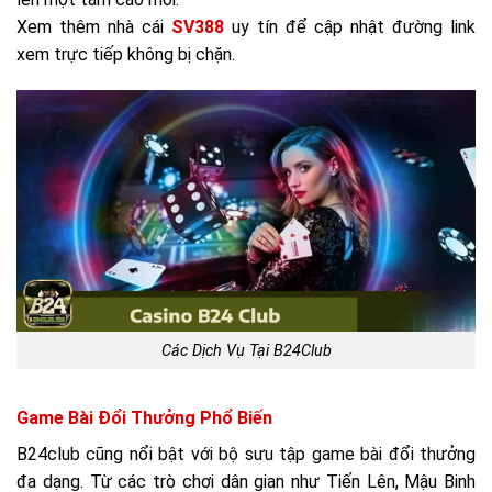
Xem thêm nhà cái
SV388
uy tín để cập nhật đường link
xem trực tiếp không bị chặn.
Các Dịch Vụ Tại B24Club
Game Bài Đổi Thưởng Phổ Biến
B24club cũng nổi bật với bộ sưu tập game bài đổi thưởng
đa dạng. Từ các trò chơi dân gian như Tiến Lên, Mậu Binh