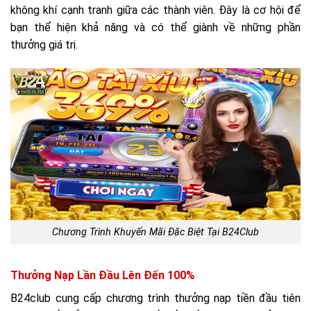
không khí cạnh tranh giữa các thành viên. Đây là cơ hội để
bạn thể hiện khả năng và có thể giành về những phần
thưởng giá trị.
Chương Trình Khuyến Mãi Đặc Biệt Tại B24Club
Thưởng Nạp Lần Đầu Lên Đến 100%
B24club cung cấp chương trình thưởng nạp tiền đầu tiên