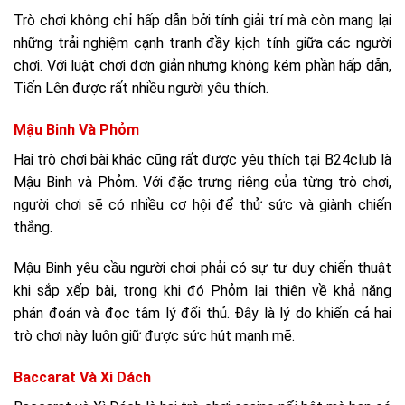
Trò chơi không chỉ hấp dẫn bởi tính giải trí mà còn mang lại
những trải nghiệm cạnh tranh đầy kịch tính giữa các người
chơi. Với luật chơi đơn giản nhưng không kém phần hấp dẫn,
Tiến Lên được rất nhiều người yêu thích.
Mậu Binh Và Phỏm
Hai trò chơi bài khác cũng rất được yêu thích tại B24club là
Mậu Binh và Phỏm. Với đặc trưng riêng của từng trò chơi,
người chơi sẽ có nhiều cơ hội để thử sức và giành chiến
thắng.
Mậu Binh yêu cầu người chơi phải có sự tư duy chiến thuật
khi sắp xếp bài, trong khi đó Phỏm lại thiên về khả năng
phán đoán và đọc tâm lý đối thủ. Đây là lý do khiến cả hai
trò chơi này luôn giữ được sức hút mạnh mẽ.
Baccarat Và Xì Dách