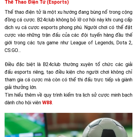
Thể Thao Điện Tử (Esports)
Thể thao điện tử là một xu hướng đang bùng nổ trong cộng
đồng cá cược. B24club không bỏ lỡ cơ hội này khi cung cấp
dịch vụ cá cược esports phong phú. Người chơi có thể đặt
cược vào những trận đấu của các đội tuyển hàng đầu thế
giới trong các tựa game như League of Legends, Dota 2,
CS:GO…
Điều đặc biệt là B24club thường xuyên tổ chức các giải
đấu esports riêng, tạo điều kiện cho người chơi không chỉ
tham gia cá cược mà còn có thể thi đấu trực tiếp và giành
giải thưởng lớn.
Tìm hiểu thêm về quy trình kiểm tra lịch sử cược minh bạch
dành cho hội viên
W88
.