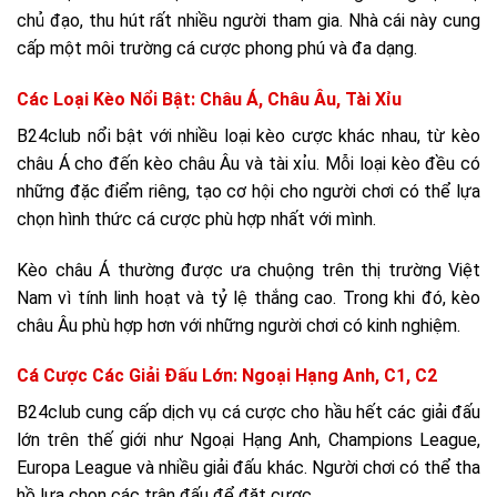
chủ đạo, thu hút rất nhiều người tham gia. Nhà cái này cung
cấp một môi trường cá cược phong phú và đa dạng.
Các Loại Kèo Nổi Bật: Châu Á, Châu Âu, Tài Xỉu
B24club nổi bật với nhiều loại kèo cược khác nhau, từ kèo
châu Á cho đến kèo châu Âu và tài xỉu. Mỗi loại kèo đều có
những đặc điểm riêng, tạo cơ hội cho người chơi có thể lựa
chọn hình thức cá cược phù hợp nhất với mình.
Kèo châu Á thường được ưa chuộng trên thị trường Việt
Nam vì tính linh hoạt và tỷ lệ thắng cao. Trong khi đó, kèo
châu Âu phù hợp hơn với những người chơi có kinh nghiệm.
Cá Cược Các Giải Đấu Lớn: Ngoại Hạng Anh, C1, C2
B24club cung cấp dịch vụ cá cược cho hầu hết các giải đấu
lớn trên thế giới như Ngoại Hạng Anh, Champions League,
Europa League và nhiều giải đấu khác. Người chơi có thể tha
hồ lựa chọn các trận đấu để đặt cược.