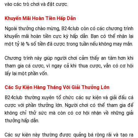
vào các trò chơi và đặt cược.
Khuyến Mãi Hoàn Tiền Hấp Dẫn
Ngoài thưởng chào mừng, B24club còn có các chương trình
khuyến mãi hoàn tiền cực kỳ hấp dẫn. Bạn có thể nhận lại
một tỷ lệ % số tiền đã cược trong tuần nếu không may mắn.
Chương trình này giúp người chơi cảm thấy an tâm hơn khi
tham gia cá cược, vì ngay cả khi thua cược, vẫn có cơ hội
lấy lại một phần vốn.
Các Sự Kiện Hàng Tháng Với Giải Thưởng Lớn
B24club thường xuyên tổ chức các sự kiện và giải đấu cá
cược với phần thưởng lớn. Người chơi có thể tham gia để
không chỉ thử sức mà còn có cơ hội nhận về những giải
thưởng hấp dẫn.
Các sự kiện này thường được quảng bá rộng rãi và tạo ra