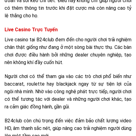
đoán và soi kèo chi tiết. Điều này không chỉ giúp người chơi
có thêm thông tin trước khi đặt cược mà còn nâng cao tỷ
lệ thắng cho họ.
Live Casino Trực Tuyến
Live casino tại B24club đem đến cho người chơi trải nghiệm
chân thật giống như đang ở một sòng bài thực thụ. Các bàn
chơi được điều hành bởi những dealer chuyên nghiệp, tạo
nên không khí đầy cuốn hút.
Người chơi có thể tham gia vào các trò chơi phổ biến như
baccarat, roulette hay blackjack ngay từ sự tiện lợi của
ngôi nhà mình. Nhờ vào công nghệ phát trực tiếp, người chơi
có thể tương tác với dealer và những người chơi khác, tạo
ra cảm giác đồng hành, gần gũi.
B24club còn chú trọng đến việc đảm bảo chất lượng video
HD, âm thanh sắc nét, giúp nâng cao trải nghiệm người dùng
lên một tầm cao mới.