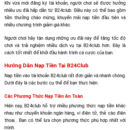
Khi vừa mới đăng ký tài khoản, người chơi sẽ được hưởng
nhiều ưu đãi hấp dẫn từ B24club. Điều này có thể bao gồm
tiền thưởng chào mừng, khuyến mãi nạp tiền đầu tiên và
nhiều chương trình giảm giá khác.
Người chơi hãy tận dụng những ưu đãi này để tăng tốc độ
chơi và trải nghiệm nhiều dịch vụ tại B24club hơn. Đây là
cách tốt nhất để khởi đầu hành trình cá cược của bạn.
Hướng Dẫn Nạp Tiền Tại B24Club
Nạp tiền vào tài khoản B24club rất đơn giản và nhanh chóng.
Dưới đây là các bước cụ thể để bạn thực hiện.
Các Phương Thức Nạp Tiền An Toàn
Hiện nay, B24club hỗ trợ nhiều phương thức nạp tiền khác
nhau như chuyển khoản ngân hàng, ví điện tử, thẻ cào điện
thoại… Bạn có thể lựa chọn phương thức phù hợp nhất với
mình.