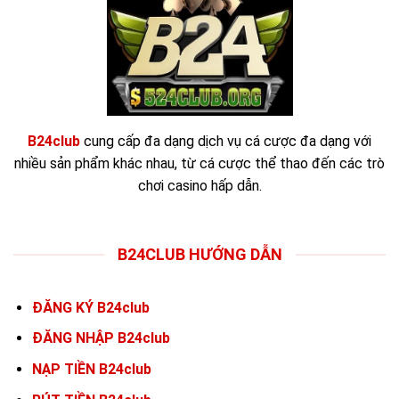
B24club
cung cấp đa dạng dịch vụ cá cược đa dạng với
nhiều sản phẩm khác nhau, từ cá cược thể thao đến các trò
chơi casino hấp dẫn.
B24CLUB HƯỚNG DẪN
ĐĂNG KÝ B24club
ĐĂNG NHẬP B24club
NẠP TIỀN B24club