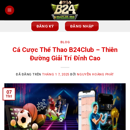
Chuyển
đến
nội
dung
ĐĂNG KÝ
ĐĂNG NHẬP
BLOG
Cá Cược Thể Thao B24Club – Thiên
Đường Giải Trí Đỉnh Cao
ĐÃ ĐĂNG TRÊN
THÁNG 1 7, 2025
BỞI
NGUYỄN HOÀNG PHÁT
07
Th1