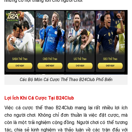
những cơ hội thắng lớn cho người chơi.
Các Bộ Môn Cá Cược Thể Thao B24Club Phổ Biến
Lợi Ích Khi Cá Cược Tại B24Club
Việc cá cược thể thao B24Club mang lại rất nhiều lợi ích
cho người chơi. Không chỉ đơn thuần là việc đặt cược, mà
còn là một trải nghiệm cộng đồng. Người chơi có thể tương
tác, chia sẻ kinh nghiệm và thảo luận về các trận đấu với