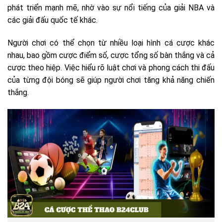
phát triển mạnh mẽ, nhờ vào sự nổi tiếng của giải NBA và
các giải đấu quốc tế khác.
Người chơi có thể chọn từ nhiều loại hình cá cược khác
nhau, bao gồm cược điểm số, cược tổng số bàn thắng và cả
cược theo hiệp. Việc hiểu rõ luật chơi và phong cách thi đấu
của từng đội bóng sẽ giúp người chơi tăng khả năng chiến
thắng.