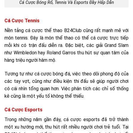
Cá Cược Bóng Rổ, Tennis Và Esports Đầy Hấp Dẫn
Cá Cược Tennis
Nền tảng cá cược thể thao B24Club cũng rất mạnh mẽ với
môn tennis. Đây là môn thể thao có thể cá cược trực tiếp
mỗi khi có trận đấu diễn ra. Đặc biệt, các giải Grand Slam
như Wimbledon hay Roland Garros thu hút sự quan tâm của
hàng triệu người hâm mộ.
Tương tự như cá cược bóng đá, việc theo dõi phong độ của
các tay vợt, cũng như điều kiện thi đấu sẽ giúp người chơi
có cái nhìn tổng quan hơn. Việc phân tích các chỉ số thống
kê cũng là một yếu tố không thể thiếu.
Cá Cược Esports
Trong những năm gần đây, cá cược esports đã trở thành
một xu hướng mới, thu hút rất nhiều người chơi trẻ tuổi. Tại