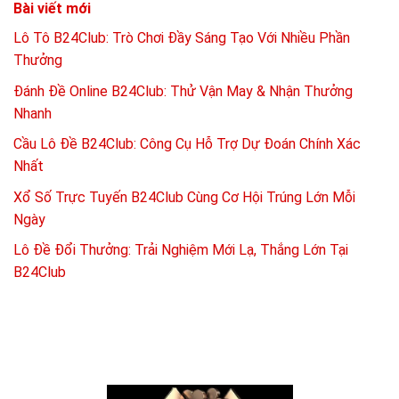
Bài viết mới
Lô Tô B24Club: Trò Chơi Đầy Sáng Tạo Với Nhiều Phần
Thưởng
Đánh Đề Online B24Club: Thử Vận May & Nhận Thưởng
Nhanh
Cầu Lô Đề B24Club: Công Cụ Hỗ Trợ Dự Đoán Chính Xác
Nhất
Xổ Số Trực Tuyến B24Club Cùng Cơ Hội Trúng Lớn Mỗi
Ngày
Lô Đề Đổi Thưởng: Trải Nghiệm Mới Lạ, Thắng Lớn Tại
B24Club