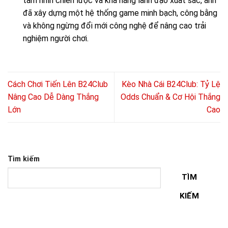
tầm nhìn chiến lược và khả năng lãnh đạo xuất sắc, anh
đã xây dựng một hệ thống game minh bạch, công bằng
và không ngừng đổi mới công nghệ để nâng cao trải
nghiệm người chơi.
Cách Chơi Tiến Lên B24Club
Kèo Nhà Cái B24Club: Tỷ Lệ
Nâng Cao Dễ Dàng Thắng
Odds Chuẩn & Cơ Hội Thắng
Lớn
Cao
Tìm kiếm
TÌM
KIẾM