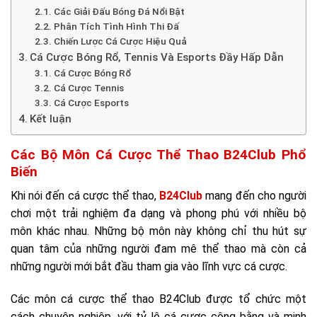
Các Giải Đấu Bóng Đá Nổi Bật
Phân Tích Tình Hình Thi Đấ
Chiến Lược Cá Cược Hiệu Quả
Cá Cược Bóng Rổ, Tennis Và Esports Đầy Hấp Dẫn
Cá Cược Bóng Rổ
Cá Cược Tennis
Cá Cược Esports
Kết luận
Các Bộ Môn Cá Cược Thể Thao B24Club Phổ
Biến
Khi nói đến cá cược thể thao,
B24Club
mang đến cho người
chơi một trải nghiệm đa dạng và phong phú với nhiều bộ
môn khác nhau. Những bộ môn này không chỉ thu hút sự
quan tâm của những người đam mê thể thao mà còn cả
những người mới bắt đầu tham gia vào lĩnh vực cá cược.
Các môn cá cược thể thao B24Club được tổ chức một
cách chuyên nghiệp, với tỷ lệ cá cược công bằng và minh