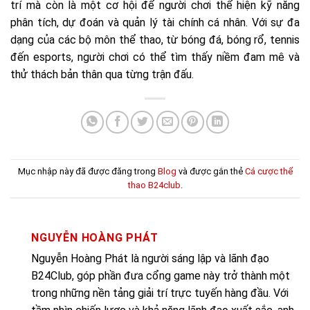
trí mà còn là một cơ hội để người chơi thể hiện kỹ năng
phân tích, dự đoán và quản lý tài chính cá nhân. Với sự đa
dạng của các bộ môn thể thao, từ bóng đá, bóng rổ, tennis
đến esports, người chơi có thể tìm thấy niềm đam mê và
thử thách bản thân qua từng trận đấu.
Mục nhập này đã được đăng trong
Blog
và được gắn thẻ
Cá cược thể
thao B24club
.
NGUYỄN HOÀNG PHÁT
Nguyễn Hoàng Phát là người sáng lập và lãnh đạo
B24Club, góp phần đưa cổng game này trở thành một
trong những nền tảng giải trí trực tuyến hàng đầu. Với