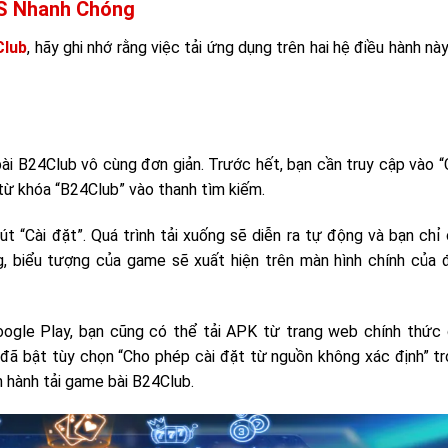
OS Nhanh Chóng
Club
, hãy ghi nhớ rằng việc tải ứng dụng trên hai hệ điều hành nà
bài B24Club vô cùng đơn giản. Trước hết, bạn cần truy cập vào 
 từ khóa “B24Club” vào thanh tìm kiếm.
t “Cài đặt”. Quá trình tải xuống sẽ diễn ra tự động và bạn chỉ
ng, biểu tượng của game sẽ xuất hiện trên màn hình chính của 
ogle Play, bạn cũng có thể tải APK từ trang web chính thức
 đã bật tùy chọn “Cho phép cài đặt từ nguồn không xác định” t
n hành tải game bài B24Club.