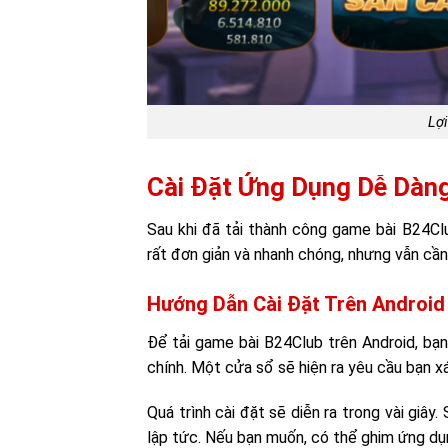
Lợi
Cài Đặt Ứng Dụng Dễ Dàng
Sau khi đã tải thành công game bài B24Clu
rất đơn giản và nhanh chóng, nhưng vẫn cần
Hướng Dẫn Cài Đặt Trên Android
Để tải game bài B24Club trên Android, bạ
chính. Một cửa sổ sẽ hiện ra yêu cầu bạn xá
Quá trình cài đặt sẽ diễn ra trong vài giâ
lập tức. Nếu bạn muốn, có thể ghim ứng dụ