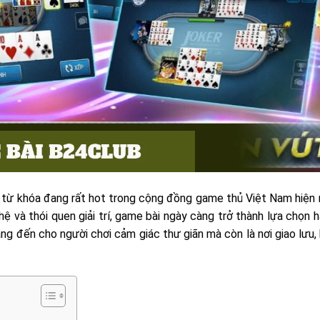
từ khóa đang rất hot trong cộng đồng game thủ Việt Nam hiện 
ệ và thói quen giải trí, game bài ngày càng trở thành lựa chọn 
g đến cho người chơi cảm giác thư giãn mà còn là nơi giao lưu,