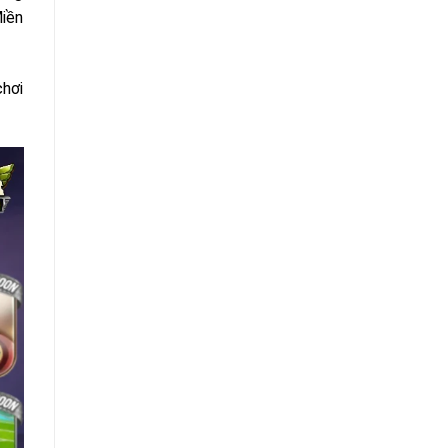
Miền
chơi