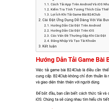
Cách Tải App Trên Android Và iOS N
Kiểm Tra Tính Tương Thích Của Thiết
Lợi Ích Khi Tải Game Bài B24Club
Cài Đặt Ứng Dụng Dễ Dàng Với Vài Bư
Hướng Dẫn Cài Đặt Trên Android
Hướng Dẫn Cài Đặt Trên iOS
Các Vấn Đề Thường Gặp Khi Cài Đặt
Đăng Nhập Và Tạo Tài Khoản
Kết luận
Hướng Dẫn Tải Game Bài 
Việc tải game bài B24Club là điều cần thi
cung cấp. B24Club không chỉ đơn thuần là m
và giao diện thân thiện với người dùng.
Để bắt đầu, bạn cần biết cách thức tải và 
iOS. Chúng ta sẽ cùng nhau tìm hiểu chi ti