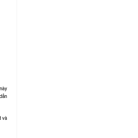
 này
 dẫn
d và