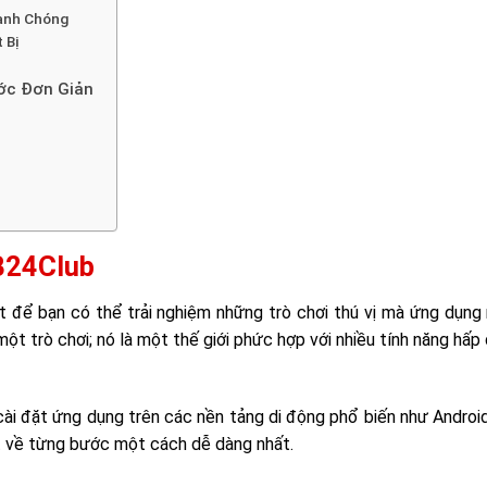
hanh Chóng
 Bị
ớc Đơn Giản
B24Club
ết để bạn có thể trải nghiệm những trò chơi thú vị mà ứng dụng
ột trò chơi; nó là một thế giới phức hợp với nhiều tính năng hấp
cài đặt ứng dụng trên các nền tảng di động phổ biến như Androi
ết về từng bước một cách dễ dàng nhất.