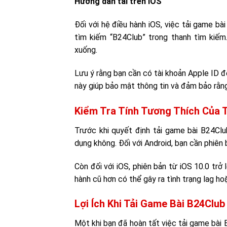
Hướng dẫn tải trên iOS
Đối với hệ điều hành iOS, việc tải game b
tìm kiếm “B24Club” trong thanh tìm kiếm
xuống.
Lưu ý rằng bạn cần có tài khoản Apple ID đ
này giúp bảo mật thông tin và đảm bảo rằ
Kiểm Tra Tính Tương Thích Của T
Trước khi quyết định tải game bài B24Clu
dụng không. Đối với Android, bạn cần phiên
Còn đối với iOS, phiên bản từ iOS 10.0 trở 
hành cũ hơn có thể gây ra tình trạng lag h
Lợi Ích Khi Tải Game Bài B24Club
Một khi bạn đã hoàn tất việc tải game bài