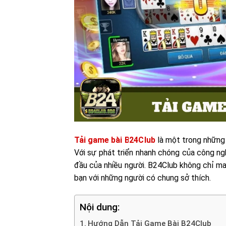
Tải game bài B24Club
là một trong những 
Với sự phát triển nhanh chóng của công ngh
đầu của nhiều người. B24Club không chỉ man
bạn với những người có chung sở thích.
Nội dung:
Hướng Dẫn Tải Game Bài B24Club