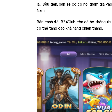
lại. Đầu tiên, bạn sẽ có cơ hội tham gia v
Nam.
Bên cạnh đó, B24Club còn có hệ thống thư
có thể tăng cao khả năng chiến thắng.