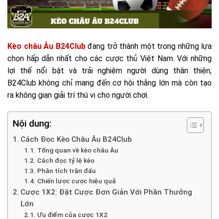
Kèo châu Âu B24Club
đang trở thành một trong những lựa
chọn hấp dẫn nhất cho các cược thủ Việt Nam. Với những
lợi thế nổi bật và trải nghiệm người dùng thân thiện,
B24Club không chỉ mang đến cơ hội thắng lớn mà còn tạo
ra không gian giải trí thú vị cho người chơi.
Nội dung:
Cách Đọc Kèo Châu Âu B24Club
Tổng quan về kèo châu Âu
Cách đọc tỷ lệ kèo
Phân tích trận đấu
Chiến lược cược hiệu quả
Cược 1X2: Đặt Cược Đơn Giản Với Phần Thưởng
Lớn
Ưu điểm của cược 1X2