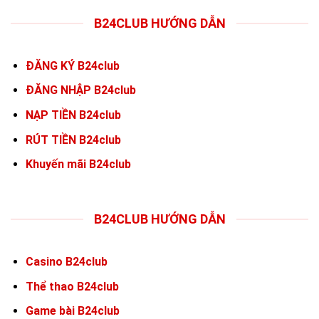
B24CLUB HƯỚNG DẪN
ĐĂNG KÝ B24club
ĐĂNG NHẬP B24club
NẠP TIỀN B24club
RÚT TIỀN B24club
Khuyến mãi B24club
B24CLUB HƯỚNG DẪN
Casino B24club
Thể thao B24club
Game bài B24club