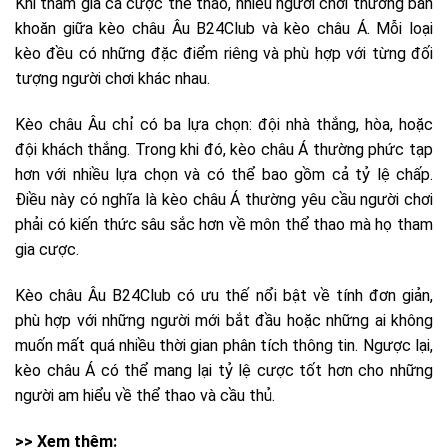
Khi tham gia cá cược thể thao, nhiều người chơi thường băn
khoăn giữa kèo châu Âu B24Club và kèo châu Á. Mỗi loại
kèo đều có những đặc điểm riêng và phù hợp với từng đối
tượng người chơi khác nhau.
Kèo châu Âu chỉ có ba lựa chọn: đội nhà thắng, hòa, hoặc
đội khách thắng. Trong khi đó, kèo châu Á thường phức tạp
hơn với nhiều lựa chọn và có thể bao gồm cả tỷ lệ chấp.
Điều này có nghĩa là kèo châu Á thường yêu cầu người chơi
phải có kiến thức sâu sắc hơn về môn thể thao mà họ tham
gia cược.
Kèo châu Âu B24Club có ưu thế nổi bật về tính đơn giản,
phù hợp với những người mới bắt đầu hoặc những ai không
muốn mất quá nhiều thời gian phân tích thông tin. Ngược lại,
kèo châu Á có thể mang lại tỷ lệ cược tốt hơn cho những
người am hiểu về thể thao và cầu thủ.
>> Xem thêm: