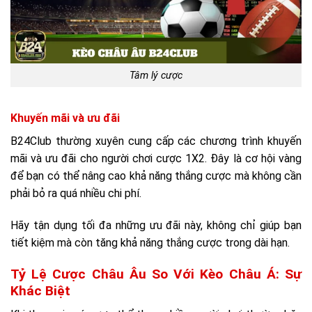
Tâm lý cược
Khuyến mãi và ưu đãi
B24Club thường xuyên cung cấp các chương trình khuyến
mãi và ưu đãi cho người chơi cược 1X2. Đây là cơ hội vàng
để bạn có thể nâng cao khả năng thắng cược mà không cần
phải bỏ ra quá nhiều chi phí.
Hãy tận dụng tối đa những ưu đãi này, không chỉ giúp bạn
tiết kiệm mà còn tăng khả năng thắng cược trong dài hạn.
Tỷ Lệ Cược Châu Âu So Với Kèo Châu Á: Sự
Khác Biệt