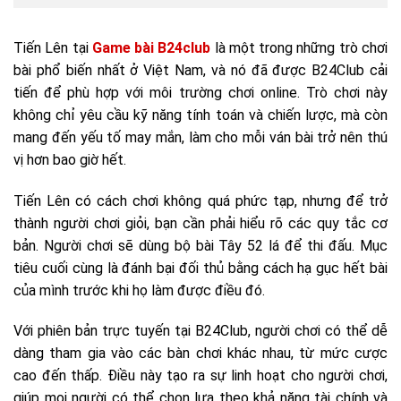
Tiến Lên tại
Game bài B24club
là một trong những trò chơi
bài phổ biến nhất ở Việt Nam, và nó đã được B24Club cải
tiến để phù hợp với môi trường chơi online. Trò chơi này
không chỉ yêu cầu kỹ năng tính toán và chiến lược, mà còn
mang đến yếu tố may mắn, làm cho mỗi ván bài trở nên thú
vị hơn bao giờ hết.
Tiến Lên có cách chơi không quá phức tạp, nhưng để trở
thành người chơi giỏi, bạn cần phải hiểu rõ các quy tắc cơ
bản. Người chơi sẽ dùng bộ bài Tây 52 lá để thi đấu. Mục
tiêu cuối cùng là đánh bại đối thủ bằng cách hạ gục hết bài
của mình trước khi họ làm được điều đó.
Với phiên bản trực tuyến tại B24Club, người chơi có thể dễ
dàng tham gia vào các bàn chơi khác nhau, từ mức cược
cao đến thấp. Điều này tạo ra sự linh hoạt cho người chơi,
giúp mọi người có thể chọn lựa theo khả năng tài chính và