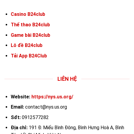
Casino B24club
Thể thao B24club
Game bài B24club
Lô đề B24club
Tải App B24Club
LIÊN HỆ
Website:
https://nys.us.org/
Email:
contact@nys.us.org
Sđt:
0912577282
Địa chỉ:
191 Đ. Miếu Bình Đông, Bình Hưng Hoà A, Bình