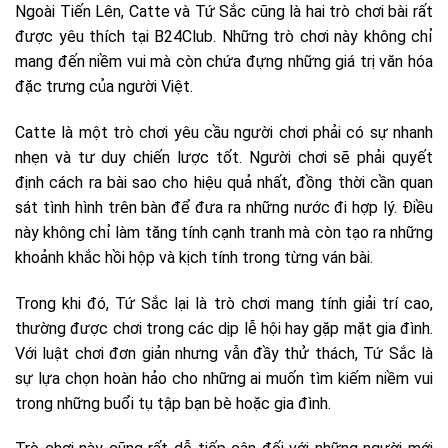
Ngoài Tiến Lên, Catte và Tứ Sắc cũng là hai trò chơi bài rất
được yêu thích tại B24Club. Những trò chơi này không chỉ
mang đến niềm vui mà còn chứa đựng những giá trị văn hóa
đặc trưng của người Việt.
Catte là một trò chơi yêu cầu người chơi phải có sự nhanh
nhẹn và tư duy chiến lược tốt. Người chơi sẽ phải quyết
định cách ra bài sao cho hiệu quả nhất, đồng thời cần quan
sát tình hình trên bàn để đưa ra những nước đi hợp lý. Điều
này không chỉ làm tăng tính cạnh tranh mà còn tạo ra những
khoảnh khắc hồi hộp và kịch tính trong từng ván bài.
Trong khi đó, Tứ Sắc lại là trò chơi mang tính giải trí cao,
thường được chơi trong các dịp lễ hội hay gặp mặt gia đình.
Với luật chơi đơn giản nhưng vẫn đầy thử thách, Tứ Sắc là
sự lựa chọn hoàn hảo cho những ai muốn tìm kiếm niềm vui
trong những buổi tụ tập bạn bè hoặc gia đình.