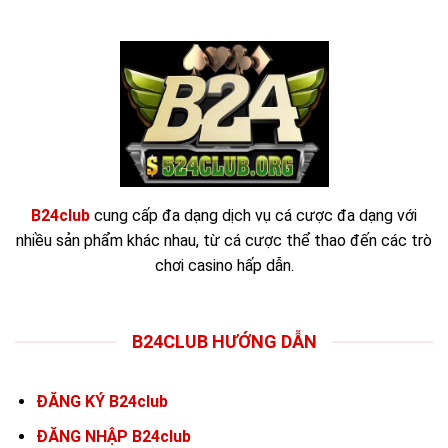
B24club
cung cấp đa dạng dịch vụ cá cược đa dạng với
nhiều sản phẩm khác nhau, từ cá cược thể thao đến các trò
chơi casino hấp dẫn.
B24CLUB HƯỚNG DẪN
ĐĂNG KÝ B24club
ĐĂNG NHẬP B24club