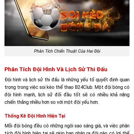
Phân Tích Chiến Thuật Của Hai Đội
Phân Tích Đội Hình Và Lịch Sử Thi Đấu
Đội hình và lịch sử thi đấu là những yếu tố quyết định quan
trọng trong việc soi kèo thể thao B24Club. Một đội bóng có
đội hình mạnh, lịch sử đối đầu tốt sẽ có nhiều khả năng
chiến thắng nhiều hơn so với một đội yếu hơn.
Thống Kê Đội Hình Hiện Tại
Mỗi đội bóng đều có những ngôi sao sáng giá, và việc phân
tích đội hình hiện tại sẽ giúp bạn nhận ra đội nào có lợi thế