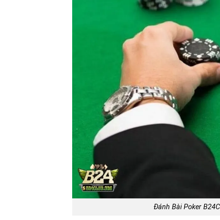
Đánh Bài Poker B24Cl