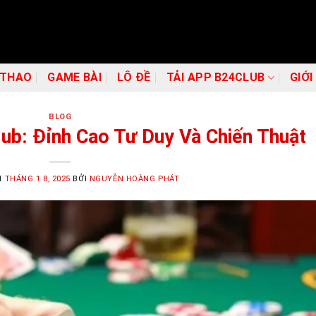
 THAO
GAME BÀI
LÔ ĐỀ
TẢI APP B24CLUB
GIỚI
BLOG
ub: Đỉnh Cao Tư Duy Và Chiến Thuật
N
THÁNG 1 8, 2025
BỞI
NGUYỄN HOÀNG PHÁT