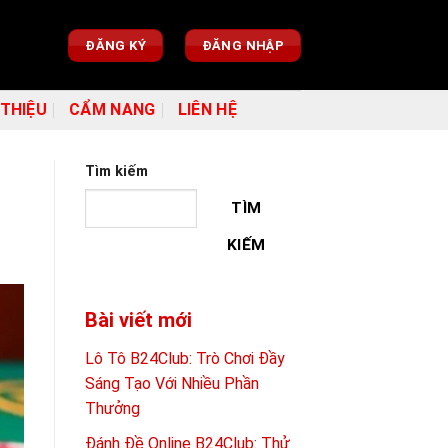
ĐĂNG KÝ
ĐĂNG NHẬP
 THIỆU
CẨM NANG
LIÊN HỆ
Tìm kiếm
TÌM
KIẾM
Bài viết mới
Lô Tô B24Club: Trò Chơi Đầy
Sáng Tạo Với Nhiều Phần
Thưởng
Đánh Đề Online B24Club: Thử