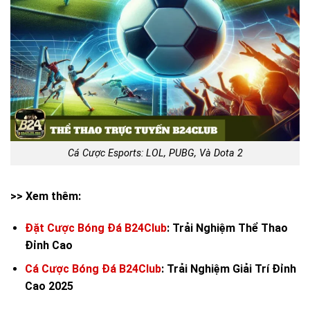
Cá Cược Esports: LOL, PUBG, Và Dota 2
>> Xem thêm:
Đặt Cược Bóng Đá B24Club
: Trải Nghiệm Thể Thao
Đỉnh Cao
Cá Cược Bóng Đá B24Club
: Trải Nghiệm Giải Trí Đỉnh
Cao 2025