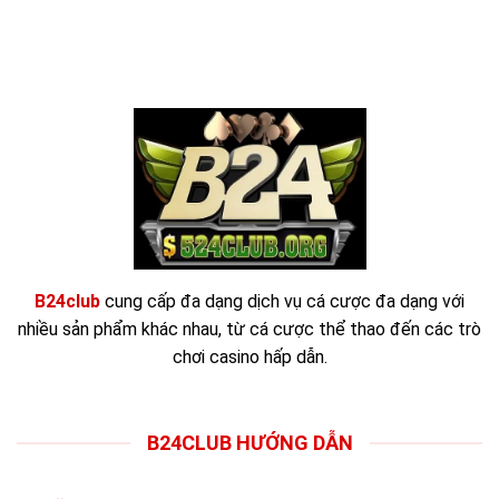
B24club
cung cấp đa dạng dịch vụ cá cược đa dạng với
nhiều sản phẩm khác nhau, từ cá cược thể thao đến các trò
chơi casino hấp dẫn.
B24CLUB HƯỚNG DẪN