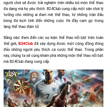
người chơi sẽ được trải nghiệm trên nhiều bộ môn thể thao
đa dạng mà họ yêu thích. B24Club cung cấp một sân chơi lý
tưởng cho những ai đam mê thể thao, từ những trận đấu
bóng đá kịch tính đến những cuộc thi đầy cam go trong
làng thể thao điện tử.
Bằng việc đem đến các sự kiện thể thao nổi bật trên toàn
thế giới,
B24Club
đã xây dựng được một cộng đồng đông
đảo những người yêu thích cá cược thể thao. Trong phần
này, chúng ta sẽ cùng khám phá những môn thể thao nổi bật
mà B24Club đang cung cấp.