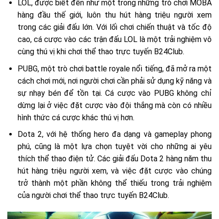
LOL, được biết đến như một trong những trò chơi MOBA
hàng đầu thế giới, luôn thu hút hàng triệu người xem
trong các giải đấu lớn. Với lối chơi chiến thuật và tốc độ
cao, cá cược vào các trận đấu LOL là một trải nghiệm vô
cùng thú vị khi chơi thể thao trực tuyến B24Club.
PUBG, một trò chơi battle royale nổi tiếng, đã mở ra một
cách chơi mới, nơi người chơi cần phải sử dụng kỹ năng và
sự nhạy bén để tồn tại. Cá cược vào PUBG không chỉ
dừng lại ở việc đặt cược vào đội thắng mà còn có nhiều
hình thức cá cược khác thú vị hơn.
Dota 2, với hệ thống hero đa dạng và gameplay phong
phú, cũng là một lựa chọn tuyệt vời cho những ai yêu
thích thể thao điện tử. Các giải đấu Dota 2 hàng năm thu
hút hàng triệu người xem, và việc đặt cược vào chúng
trở thành một phần không thể thiếu trong trải nghiệm
của người chơi thể thao trực tuyến B24Club.