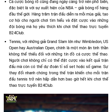
Cá cược bóng rổ cũng đang ngày càng trở nên phổ biến,
đặc biệt là với sự xuất hiện của NBA – giải bóng rổ hàng
đầu thế giới. Hàng trăm trận đấu diễn ra mỗi mùa giải, tạo
cơ hội cho người chơi tìm hiểu và đặt cược vào những
đội bóng mà họ yêu thích khi chơi thể thao trực tuyến
B24Club.
Tennis, với những giải Grand Slam lớn như Wimbledon, US
Open hay Australian Open, chính là một món ăn tinh thần
không thể thiếu đối với những tín đồ cá cược thể thao.
Người chơi không chỉ có thể đặt cược vào kết quả trận
đấu mà còn có thể dự đoán tỉ số set hoặc số game. Sự
thay đổi nhanh chóng trong thế trận khiến cho mỗi trận
đấu tennis trở nên hấp dẫn hơn bao giờ hết khi chơi thể
thao trực tuyến B24Club.