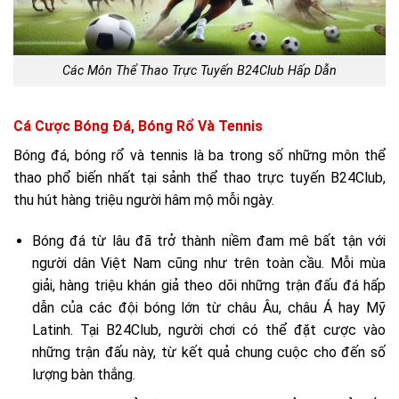
Các Môn Thể Thao Trực Tuyến B24Club Hấp Dẫn
Cá Cược Bóng Đá, Bóng Rổ Và Tennis
Bóng đá, bóng rổ và tennis là ba trong số những môn thể
thao phổ biến nhất tại sảnh thể thao trực tuyến B24Club,
thu hút hàng triệu người hâm mộ mỗi ngày.
Bóng đá từ lâu đã trở thành niềm đam mê bất tận với
người dân Việt Nam cũng như trên toàn cầu. Mỗi mùa
giải, hàng triệu khán giả theo dõi những trận đấu đá hấp
dẫn của các đội bóng lớn từ châu Âu, châu Á hay Mỹ
Latinh. Tại B24Club, người chơi có thể đặt cược vào
những trận đấu này, từ kết quả chung cuộc cho đến số
lượng bàn thắng.