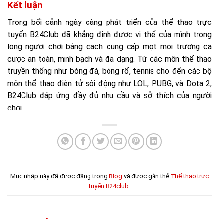
Kết luận
Trong bối cảnh ngày càng phát triển của thể thao trực
tuyến B24Club đã khẳng định được vị thế của mình trong
lòng người chơi bằng cách cung cấp một môi trường cá
cược an toàn, minh bạch và đa dạng. Từ các môn thể thao
truyền thống như bóng đá, bóng rổ, tennis cho đến các bộ
môn thể thao điện tử sôi động như LOL, PUBG, và Dota 2,
B24Club đáp ứng đầy đủ nhu cầu và sở thích của người
chơi.
Mục nhập này đã được đăng trong
Blog
và được gắn thẻ
Thể thao trực
tuyến B24club
.