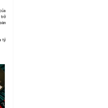
 của
 trở
hoàn
a tỷ