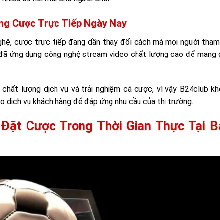
ng Cược Trực Tiếp Ngày Nay
ghệ, cược trực tiếp đang dần thay đổi cách mà mọi người tham
 đã ứng dụng công nghệ stream video chất lượng cao để mang
 chất lượng dịch vụ và trải nghiệm cá cược, vì vậy B24club k
o dịch vụ khách hàng để đáp ứng nhu cầu của thị trường.
 Đặt Cược Trong Thời Gian Thực Tại B