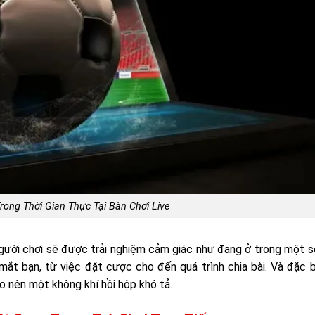
rong Thời Gian Thực Tại Bàn Chơi Live
người chơi sẽ được trải nghiệm cảm giác như đang ở trong một 
mắt bạn, từ việc đặt cược cho đến quá trình chia bài. Và đặc b
ạo nên một không khí hồi hộp khó tả.