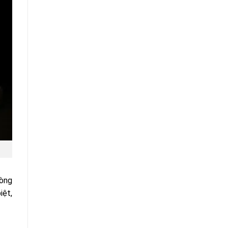
sòng
iệt,