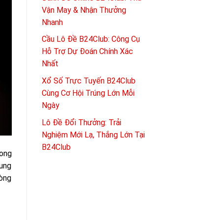
Vận May & Nhận Thưởng
Nhanh
Cầu Lô Đề B24Club: Công Cụ
Hỗ Trợ Dự Đoán Chính Xác
Nhất
Xổ Số Trực Tuyến B24Club
Cùng Cơ Hội Trúng Lớn Mỗi
Ngày
Lô Đề Đổi Thưởng: Trải
Nghiệm Mới Lạ, Thắng Lớn Tại
B24Club
rong
cung
sòng