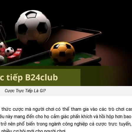
Cược Trực Tiếp Là Gì?
h thức cược mà người chơi có thể tham gia vào các trò chơi ca
iều này mang đến cho họ cảm giác phấn khích và hồi hộp hơn bao
trở nên phổ biến trong ngành công nghiệp cá cược trực tuyến,
nhiều cơ hội mới cho người chơi.