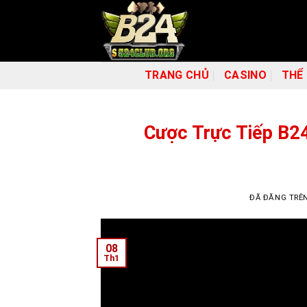
Chuyển
đến
nội
dung
TRANG CHỦ
CASINO
THỂ
Cược Trực Tiếp B24
ĐÃ ĐĂNG TRÊ
08
Th1