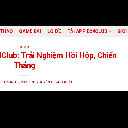
 THAO
GAME BÀI
LÔ ĐỀ
TẢI APP B24CLUB
GIỚI
BLOG
Club: Trải Nghiệm Hồi Hộp, Chiến
Thắng
N
THÁNG 1 8, 2025
BỞI
NGUYỄN HOÀNG PHÁT