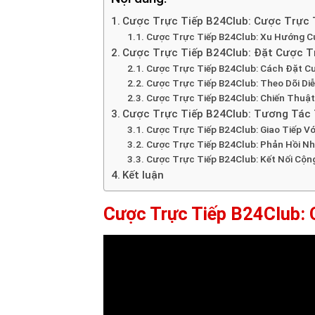
Cược Trực Tiếp B24Club: Cược Trực T
Cược Trực Tiếp B24Club: Xu Hướng C
Cược Trực Tiếp B24Club: Đặt Cược Tr
Cược Trực Tiếp B24Club: Cách Đặt Cư
Cược Trực Tiếp B24Club: Theo Dõi Diễ
Cược Trực Tiếp B24Club: Chiến Thuậ
Cược Trực Tiếp B24Club: Tương Tác T
Cược Trực Tiếp B24Club: Giao Tiếp Vớ
Cược Trực Tiếp B24Club: Phản Hồi N
Cược Trực Tiếp B24Club: Kết Nối Cộn
Kết luận
Cược Trực Tiếp B24Club: 