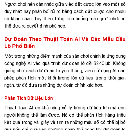
Người chơi nên cân nhắc giữa việc đặt cược lớn vào một số
duy nhất hay phân bổ rủi ro bằng cách đặt cược cho nhiều
số khác nhau. Tùy theo từng tình huống mà người chơi có
thể đưa ra quyết định phù hợp.
Dự Đoán Theo Thuật Toán AI Và Các Mẫu Cầu
Lô Phổ Biến
Một trong những điểm mạnh của sân chơi chính là ứng dụng
công nghệ AI vào quá trình dự đoán lô đề B24Club. Không
giống như cách dự đoán truyền thống, việc sử dụng AI cho
phép phân tích một khối lượng lớn dữ liệu trong thời gian
ngắn, từ đó đưa ra những dự đoán chính xác hơn.
Phân Tích Dữ Liệu Lớn
Thuật toán AI có khả năng xử lý lượng dữ liệu lớn mà con
người không thể làm được. Nó có thể phân tích hàng triệu
kết quả trong vài giây và tìm ra những mẫu số có thể bị bỏ
qua nếu chỉ dựa vào phương pháp thủ công khi dự đoán lô