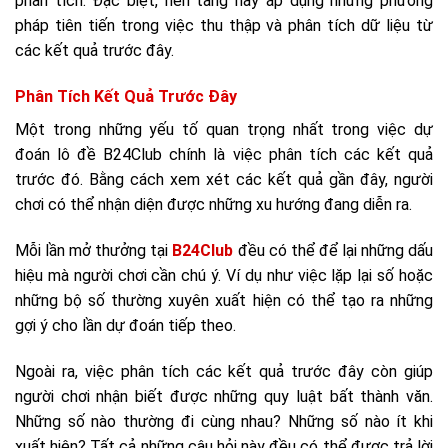
phân tích. Đặc biệt, nền tảng này áp dụng những phương
pháp tiên tiến trong việc thu thập và phân tích dữ liệu từ
các kết quả trước đây.
Phân Tích Kết Quả Trước Đây
Một trong những yếu tố quan trọng nhất trong việc dự
đoán lô đề B24Club chính là việc phân tích các kết quả
trước đó. Bằng cách xem xét các kết quả gần đây, người
chơi có thể nhận diện được những xu hướng đang diễn ra.
Mỗi lần mở thưởng tại
B24Club
đều có thể để lại những dấu
hiệu mà người chơi cần chú ý. Ví dụ như việc lặp lại số hoặc
những bộ số thường xuyên xuất hiện có thể tạo ra những
gợi ý cho lần dự đoán tiếp theo.
Ngoài ra, việc phân tích các kết quả trước đây còn giúp
người chơi nhận biết được những quy luật bất thành văn.
Những số nào thường đi cùng nhau? Những số nào ít khi
xuất hiện? Tất cả những câu hỏi này đều có thể được trả lời