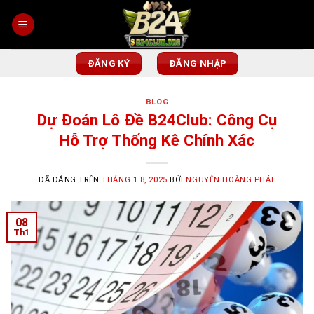
Chuyển
đến
nội
dung
ĐĂNG KÝ
ĐĂNG NHẬP
BLOG
Dự Đoán Lô Đề B24Club: Công Cụ
Hỗ Trợ Thống Kê Chính Xác
ĐÃ ĐĂNG TRÊN
THÁNG 1 8, 2025
BỞI
NGUYỄN HOÀNG PHÁT
08
Th1