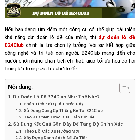
Nếu bạn đang tìm kiếm một công cụ có thể giúp cải thiện
khả năng dự đoán lô đề của mình, thì
dự đoán lô đề
B24Club
chính là lựa chọn lý tưởng. Với sự kết hợp giữa
công nghệ và trí tuệ con người, B24Club mang đến cho
người chơi những phân tích chi tiết, giúp tối ưu hóa cơ hội
trúng lớn trong các trò chơi lô đề.
Nội dung:
Dự Đoán Lô Đề B24Club Như Thế Nào?
Phân Tích Kết Quả Trước Đây
Sử Dụng Công Cụ Thống Kê Tại B24Club
Tạo Ra Chiến Lược Dựa Trên Dữ Liệu
Sử Dụng Kết Quả Gần Đây Để Tăng Độ Chính Xác
Theo Dõi Các Xu Hướng Mới
Xây Dựng Danh Sách Số Ưu Tiên