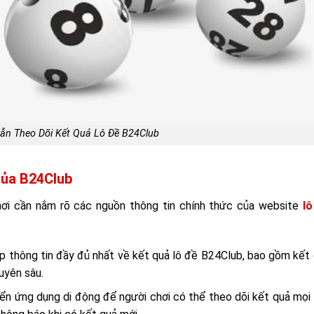
ẫn Theo Dõi Kết Quả Lô Đề B24Club
của B24Club
hơi cần nắm rõ các nguồn thông tin chính thức của website
lô
p thông tin đầy đủ nhất về kết quả lô đề B24Club, bao gồm kết
uyên sâu.
ển ứng dụng di động để người chơi có thể theo dõi kết quả mọi 