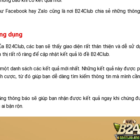
thông báo khi có kết quả mới.
ư Facebook hay Zalo cũng là nơi B24Club chia sẻ những thông
ứng dụng
a B24Club, các bạn sẽ thấy giao diện rất thân thiện và dễ sử d
 thị rất rõ ràng để cập nhật kết quả lô đề B24Club.
 một danh sách các kết quả mới nhất. Những kết quả này được 
ình cược, từ đó giúp bạn dễ dàng tìm kiếm thông tin mà mình cần
ăng thông báo sẽ giúp bạn nhận được kết quả ngay khi chúng 
ai bận rộn.