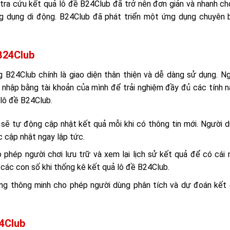
c tra cứu kết quả lô đề B24Club đã trở nên đơn giản và nhanh c
ng dụng di động. B24Club đã phát triển một ứng dụng chuyên 
B24Club
B24Club chính là giao diện thân thiện và dễ dàng sử dụng. N
 nhập bằng tài khoản của mình để trải nghiệm đầy đủ các tính 
 lô đề B24Club.
sẽ tự động cập nhật kết quả mỗi khi có thông tin mới. Người 
 cập nhật ngay lập tức.
phép người chơi lưu trữ và xem lại lịch sử kết quả để có cái 
các con số khi thống kê kết quả lô đề B24Club.
ng thông minh cho phép người dùng phân tích và dự đoán kết
4Club