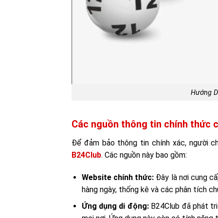
Hướng D
Các nguồn thông tin chính thức 
Để đảm bảo thông tin chính xác, người c
B24Club
. Các nguồn này bao gồm:
Website chính thức:
Đây là nơi cung cấ
hàng ngày, thống kê và các phân tích ch
Ứng dụng di động:
B24Club đã phát tri