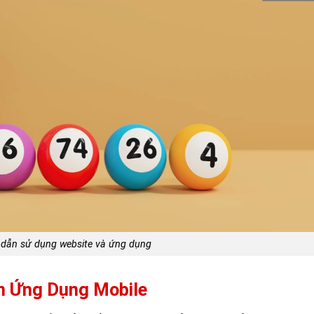
dẫn sử dụng website và ứng dụng
n Ứng Dụng Mobile