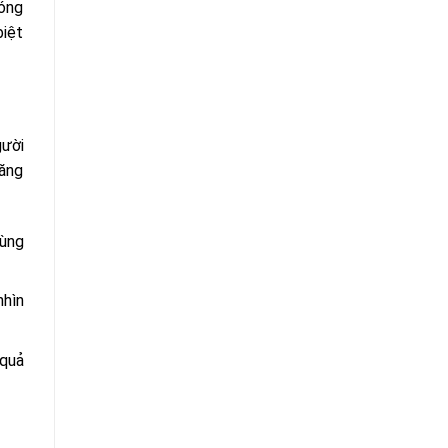
hóng
biệt
gười
năng
dùng
nhìn
 quả