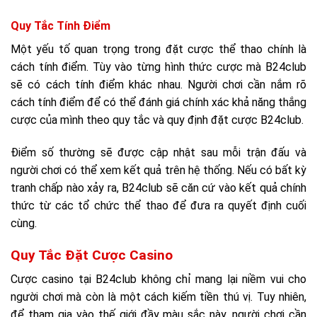
Quy Tắc Tính Điểm
Một yếu tố quan trọng trong đặt cược thể thao chính là
cách tính điểm. Tùy vào từng hình thức cược mà B24club
sẽ có cách tính điểm khác nhau. Người chơi cần nắm rõ
cách tính điểm để có thể đánh giá chính xác khả năng thắng
cược của mình theo quy tắc và quy định đặt cược B24club.
Điểm số thường sẽ được cập nhật sau mỗi trận đấu và
người chơi có thể xem kết quả trên hệ thống. Nếu có bất kỳ
tranh chấp nào xảy ra, B24club sẽ căn cứ vào kết quả chính
thức từ các tổ chức thể thao để đưa ra quyết định cuối
cùng.
Quy Tắc Đặt Cược Casino
Cược casino tại B24club không chỉ mang lại niềm vui cho
người chơi mà còn là một cách kiếm tiền thú vị. Tuy nhiên,
để tham gia vào thế giới đầy màu sắc này, người chơi cần