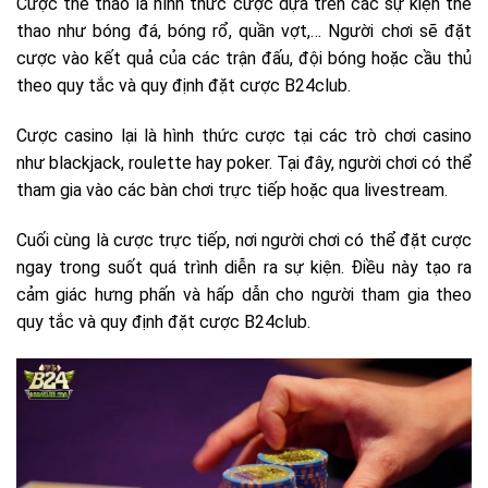
Cược thể thao là hình thức cược dựa trên các sự kiện thể
thao như bóng đá, bóng rổ, quần vợt,… Người chơi sẽ đặt
cược vào kết quả của các trận đấu, đội bóng hoặc cầu thủ
theo quy tắc và quy định đặt cược B24club.
Cược casino lại là hình thức cược tại các trò chơi casino
như blackjack, roulette hay poker. Tại đây, người chơi có thể
tham gia vào các bàn chơi trực tiếp hoặc qua livestream.
Cuối cùng là cược trực tiếp, nơi người chơi có thể đặt cược
ngay trong suốt quá trình diễn ra sự kiện. Điều này tạo ra
cảm giác hưng phấn và hấp dẫn cho người tham gia theo
quy tắc và quy định đặt cược B24club.