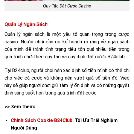
Quy Tắc Đặt Cược Casino
Quản Lý Ngân Sách
Quản lý ngân sách là một yếu tố quan trọng trong cược
casino. Người chơi cần có kế hoạch rõ ràng về ngân sách
của mình để tránh tình trạng tiêu tốn quá nhiều tiền trong
quá trình chơi theo quy tắc và quy định đặt cược B24club.
Tại B24club, người chơi nên xác định số tiền mình có thể chi
cho việc cá cược và không nên vượt quá số tiền đó. Việc
này sẽ giúp người chơi giữ tâm lý ổn định và có những quyết
định sáng suốt hơn trong quá trình đặt cược.
>> Xem thêm:
Chính Sách Cookie B24Club
: Tối Ưu Trải Nghiệm
Người Dùng