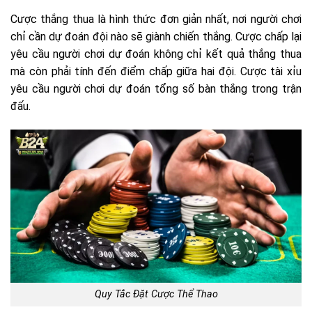
Cược thắng thua là hình thức đơn giản nhất, nơi người chơi
chỉ cần dự đoán đội nào sẽ giành chiến thắng. Cược chấp lại
yêu cầu người chơi dự đoán không chỉ kết quả thắng thua
mà còn phải tính đến điểm chấp giữa hai đội. Cược tài xỉu
yêu cầu người chơi dự đoán tổng số bàn thắng trong trận
đấu.
Quy Tắc Đặt Cược Thể Thao