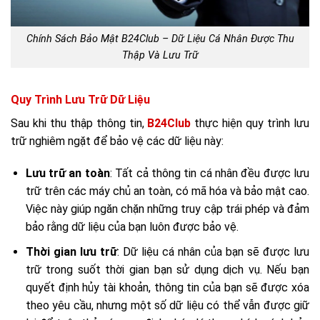
Chính Sách Bảo Mật B24Club – Dữ Liệu Cá Nhân Được Thu
Thập Và Lưu Trữ
Quy Trình Lưu Trữ Dữ Liệu
Sau khi thu thập thông tin,
B24Club
thực hiện quy trình lưu
trữ nghiêm ngặt để bảo vệ các dữ liệu này:
Lưu trữ an toàn
: Tất cả thông tin cá nhân đều được lưu
trữ trên các máy chủ an toàn, có mã hóa và bảo mật cao.
Việc này giúp ngăn chặn những truy cập trái phép và đảm
bảo rằng dữ liệu của bạn luôn được bảo vệ.
Thời gian lưu trữ
: Dữ liệu cá nhân của bạn sẽ được lưu
trữ trong suốt thời gian bạn sử dụng dịch vụ. Nếu bạn
quyết định hủy tài khoản, thông tin của bạn sẽ được xóa
theo yêu cầu, nhưng một số dữ liệu có thể vẫn được giữ