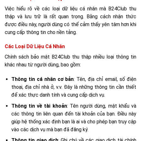
Việc hiểu rõ về các loại dữ liệu cá nhân mà B24Club thu
thập và lưu trữ là rất quan trọng. Bằng cách nhận thức
được điều này, người dùng có thể cảm thấy yên tâm hơn khi
cung cấp thông tin cho nền tảng.
Các Loại Dữ Liệu Cá Nhân
Chính sách bảo mật B24Club thu thập nhiều loại thông tin
khác nhau từ người dùng, bao gồm:
Thông tin cá nhân cơ bản
: Tên, địa chỉ email, số điện
thoại, địa chỉ nhà ở, v.v. Đây là những thông tin cần thiết
để xác thực danh tính và cung cấp dịch vụ.
Thông tin về tài khoản
: Tên người dùng, mật khẩu và
các thông tin liên quan đến tài khoản của bạn. Điều này
giúp hệ thống xác định bạn là ai và cho phép bạn truy cập
vào các dịch vụ mà bạn đã đăng ký.
Thông tin giao dịch
: Ghi chú về các giao dịch tài chính