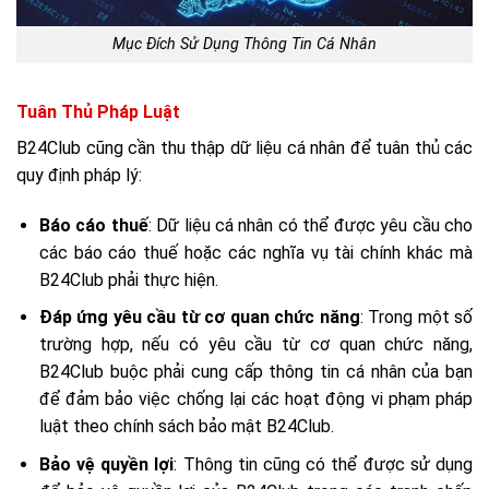
Mục Đích Sử Dụng Thông Tin Cá Nhân
Tuân Thủ Pháp Luật
B24Club cũng cần thu thập dữ liệu cá nhân để tuân thủ các
quy định pháp lý:
Báo cáo thuế
: Dữ liệu cá nhân có thể được yêu cầu cho
các báo cáo thuế hoặc các nghĩa vụ tài chính khác mà
B24Club phải thực hiện.
Đáp ứng yêu cầu từ cơ quan chức năng
: Trong một số
trường hợp, nếu có yêu cầu từ cơ quan chức năng,
B24Club buộc phải cung cấp thông tin cá nhân của bạn
để đảm bảo việc chống lại các hoạt động vi phạm pháp
luật theo chính sách bảo mật B24Club.
Bảo vệ quyền lợi
: Thông tin cũng có thể được sử dụng