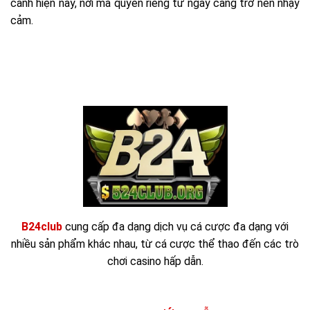
cảnh hiện nay, nơi mà quyền riêng tư ngày càng trở nên nhạy
cảm.
B24club
cung cấp đa dạng dịch vụ cá cược đa dạng với
nhiều sản phẩm khác nhau, từ cá cược thể thao đến các trò
chơi casino hấp dẫn.