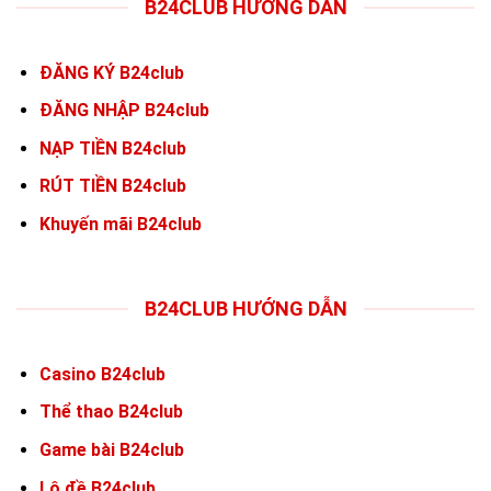
B24CLUB HƯỚNG DẪN
ĐĂNG KÝ B24club
ĐĂNG NHẬP B24club
NẠP TIỀN B24club
RÚT TIỀN B24club
Khuyến mãi B24club
B24CLUB HƯỚNG DẪN
Casino B24club
Thể thao B24club
Game bài B24club
Lô đề B24club