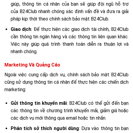
giúp, thông tin cá nhân của bạn sẽ giúp đội ngũ hỗ trợ
của B24Club nhanh chóng xác định vấn đề và đưa ra giải
pháp kịp thời theo chính sách bảo mật B24Club.
Giao dịch
: Để thực hiện các giao dịch tài chính, B24Club
cần thông tin ngân hàng và các thông tin liên quan khác.
Việc này giúp quá trình thanh toán diễn ra thuận lợi và
nhanh chóng.
Marketing Và Quảng Cáo
Ngoài việc cung cấp dịch vụ, chính sách bảo mật B24Club
cũng sử dụng thông tin cá nhân để thực hiện các chiến dịch
marketing:
Gửi thông tin khuyến mãi
: B24Club có thể gửi đến bạn
các thông tin về chương trình khuyến mãi, giảm giá hoặc
các dịch vụ mới thông qua email hoặc tin nhắn.
Phân tích sở thích người dùng
: Dựa vào thông tin bạn