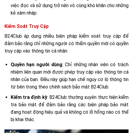
việc đọc và sử dụng trở nên vô cùng khó khăn cho những
kẻ xâm nhập.
Kiểm Soát Truy Cập
B24Club áp dụng nhiều biện pháp kiểm soát truy cập để
đảm bảo rằng chỉ những người có thẩm quyền mới có quyền
truy cập vào thông tin cá nhân:
Quyền hạn người dùng
: Chỉ những nhân viên có trách
nhiệm liên quan mới được phép truy cập vào thông tin cá
nhân của bạn. Điều này giúp hạn chế nguy cơ lộ thông tin
từ bên trong theo chính sách bảo mật B24Club.
Kiểm tra định kỳ
: B24Club thường xuyên thực hiện kiểm
tra bảo mật để đảm bảo rằng các biện pháp bảo mật
đang hoạt động hiệu quả và không có lỗ hổng nào có thể
bị khai thác.