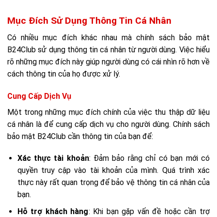
Mục Đích Sử Dụng Thông Tin Cá Nhân
Có nhiều mục đích khác nhau mà chính sách bảo mật
B24Club sử dụng thông tin cá nhân từ người dùng. Việc hiểu
rõ những mục đích này giúp người dùng có cái nhìn rõ hơn về
cách thông tin của họ được xử lý.
Cung Cấp Dịch Vụ
Một trong những mục đích chính của việc thu thập dữ liệu
cá nhân là để cung cấp dịch vụ cho người dùng. Chính sách
bảo mật B24Club cần thông tin của bạn để:
Xác thực tài khoản
: Đảm bảo rằng chỉ có bạn mới có
quyền truy cập vào tài khoản của mình. Quá trình xác
thực này rất quan trọng để bảo vệ thông tin cá nhân của
bạn.
Hỗ trợ khách hàng
: Khi bạn gặp vấn đề hoặc cần trợ