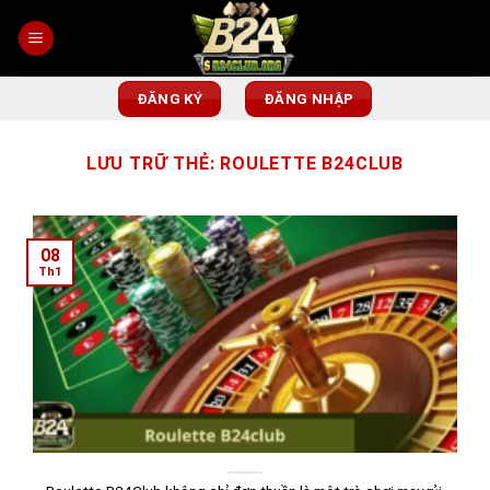
Chuyển
đến
nội
dung
ĐĂNG KÝ
ĐĂNG NHẬP
LƯU TRỮ THẺ:
ROULETTE B24CLUB
08
Th1