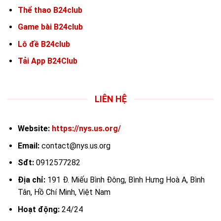
Thể thao B24club
Game bài B24club
Lô đề B24club
Tải App B24Club
LIÊN HỆ
Website:
https://nys.us.org/
Email:
contact@nys.us.org
Sđt:
0912577282
Địa chỉ:
191 Đ. Miếu Bình Đông, Bình Hưng Hoà A, Bình
Tân, Hồ Chí Minh, Việt Nam
Hoạt động:
24/24